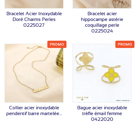
VOIR LE PRIX
VOIR LE PRIX
Bracelet Acier Inoxydable
Bracelet acier
Doré Charms Perles
hippocampe astérie
0225027
coquillage perle
0225024
PROMO
PROMO
VOIR LE PRIX
VOIR LE PRIX
Collier acier inoxydable
Bague acier inoxydable
pendentif barre martelée...
trèfle émail femme
0422020