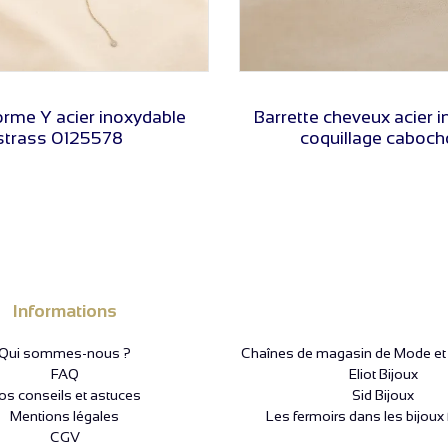
VOIR LE PRIX
VOIR LE PRIX
forme Y acier inoxydable
Barrette cheveux acier 
strass 0125578
coquillage cabocho
Informations
Qui sommes-nous ?
Chaînes de magasin de Mode et P
FAQ
Eliot Bijoux
os conseils et astuces
Sid Bijoux
Mentions légales
Les fermoirs dans les bijoux 
CGV