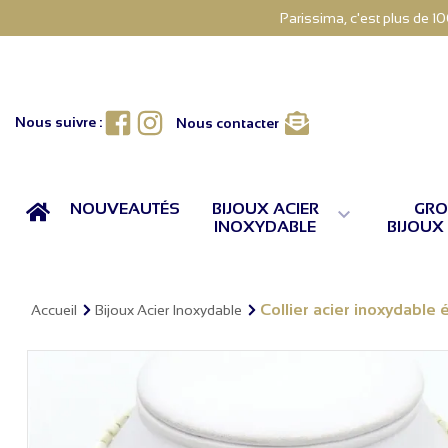
Parissima, c'est plus de 1
Facebook
Instagram
Nous suivre :
Nous contacter
ACCUEIL
NOUVEAUTÉS
BIJOUX ACIER
GRO

INOXYDABLE
BIJOUX
Collier acier inoxydable
Accueil
Bijoux Acier Inoxydable