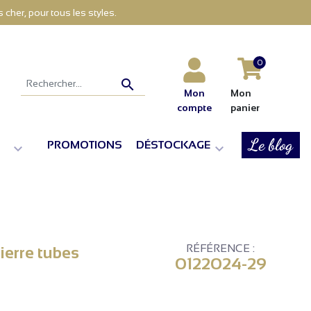
cher, pour tous les styles.
0

Mon
Mon
compte
panier
Le blog
PROMOTIONS
DÉSTOCKAGE


RÉFÉRENCE :
pierre tubes
0122024-29