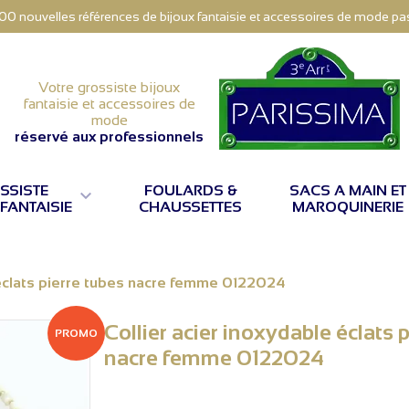
000 nouvelles références de bijoux fantaisie et accessoires de mode pas 
Votre grossiste bijoux
fantaisie et accessoires de
mode
réservé aux professionnels
SSISTE
FOULARDS &
SACS A MAIN ET

 FANTAISIE
CHAUSSETTES
MAROQUINERIE
 éclats pierre tubes nacre femme 0122024
Collier acier inoxydable éclats 
PROMO
nacre femme 0122024