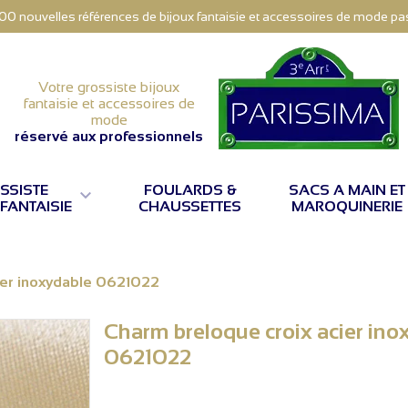
000 nouvelles références de bijoux fantaisie et accessoires de mode pas 
Votre grossiste bijoux
fantaisie et accessoires de
mode
réservé aux professionnels
SSISTE
FOULARDS &
SACS A MAIN ET

 FANTAISIE
CHAUSSETTES
MAROQUINERIE
ier inoxydable 0621022
Charm breloque croix acier ino
0621022