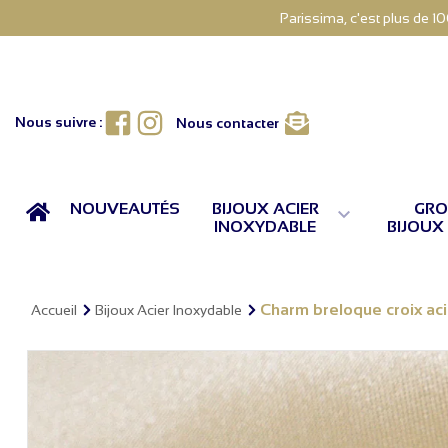
Parissima, c'est plus de 1
Facebook
Instagram
Nous suivre :
Nous contacter
ACCUEIL
NOUVEAUTÉS
BIJOUX ACIER
GRO

INOXYDABLE
BIJOUX
Charm breloque croix ac
Accueil
Bijoux Acier Inoxydable