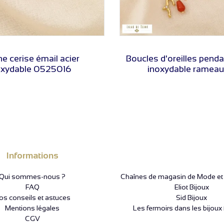
VOIR LE PRIX
VOIR LE PRIX
e cerise émail acier
Boucles d'oreilles penda
oxydable 0525016
inoxydable rameau 
Informations
Qui sommes-nous ?
Chaînes de magasin de Mode et P
FAQ
Eliot Bijoux
os conseils et astuces
Sid Bijoux
Mentions légales
Les fermoirs dans les bijoux 
CGV