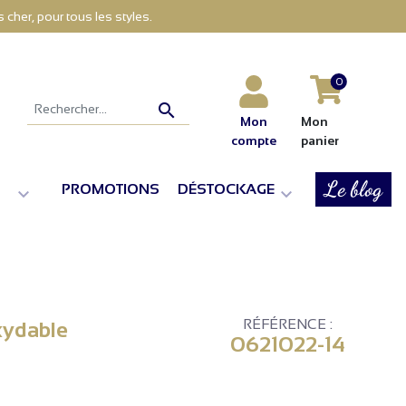
cher, pour tous les styles.
0

Mon
Mon
compte
panier
Le blog
PROMOTIONS
DÉSTOCKAGE


RÉFÉRENCE :
xydable
0621022-14