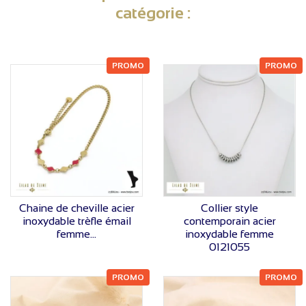
catégorie :
PROMO
PROMO
VOIR LE PRIX
VOIR LE PRIX
Chaine de cheville acier
Collier style
inoxydable trèfle émail
contemporain acier
femme...
inoxydable femme
0121055
PROMO
PROMO