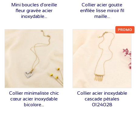
VOIR LE PRIX
VOIR LE PRIX
Mini boucles d'oreille
Collier acier goutte
fleur gravée acier
enfilée lisse miroir fil
inoxydable...
maille...
PROMO
VOIR LE PRIX
VOIR LE PRIX
Collier minimaliste chic
Collier acier inoxydable
cœur acier inoxydable
cascade pétales
bicolore...
0124028