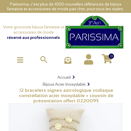
Parissima, c'est plus de 1000 nouvelles références de bijoux
fantaisie et accessoires de mode pas cher, pour tous les styles.
Votre grossiste bijoux fantaisie et
accessoires de mode
réservé aux professionnels
0

Accueil
Bijoux Acier Inoxydable
12 bracelets signes astrologique zodiaque
constellation acier inoxydable + coussin de
présentation offert 0220095