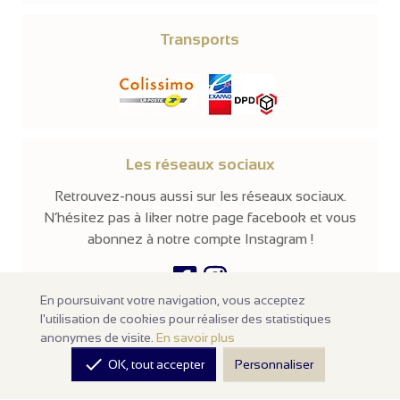
Transports
Les réseaux sociaux
Retrouvez-nous aussi sur les réseaux sociaux.
N’hésitez pas à liker notre page facebook et vous
abonnez à notre compte Instagram !
En poursuivant votre navigation, vous acceptez
l'utilisation de cookies pour réaliser des statistiques
© 2026 -
Parissima
-
Tous droits réservés
anonymes de visite.
En savoir plus
Notre site en ligne est
réservé aux professionnels
de la mode et de

OK, tout accepter
Personnaliser
la beauté. Les prix sont affichés hors taxes. Nos produits sont
vendus à l'unité avec un minimum d'achats de
100€ HT
.