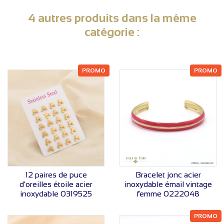
4 autres produits dans la même
catégorie :
PROMO
PROMO
VOIR LE PRIX
VOIR LE PRIX
12 paires de puce
Bracelet jonc acier
d'oreilles étoile acier
inoxydable émail vintage
inoxydable 0319525
femme 0222048
PROMO