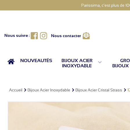
Parissima, c'est plus de 1
Facebook
Instagram
Nous suivre :
Nous contacter
ACCUEIL
NOUVEAUTÉS
BIJOUX ACIER
GRO

INOXYDABLE
BIJOUX
1
Accueil
Bijoux Acier Inoxydable
Bijoux Acier Cristal Strass