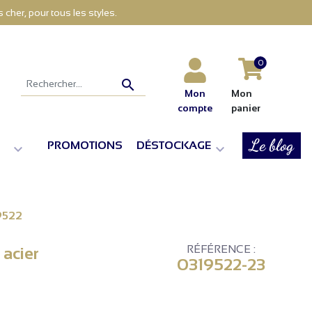
cher, pour tous les styles.
0

Mon
Mon
compte
panier
Le blog
PROMOTIONS
DÉSTOCKAGE


19522
RÉFÉRENCE :
 acier
0319522-23