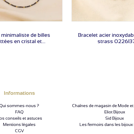
VOIR LE PRIX
VOIR LE PRIX
r minimaliste de billes
Bracelet acier inoxydabl
ttées en cristal et...
strass 022613
Informations
Qui sommes-nous ?
Chaînes de magasin de Mode et P
FAQ
Eliot Bijoux
os conseils et astuces
Sid Bijoux
Mentions légales
Les fermoirs dans les bijoux 
CGV