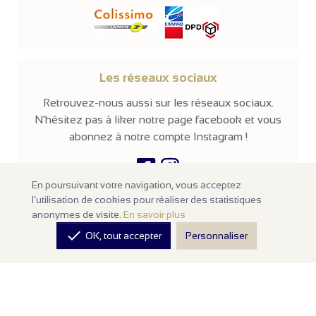
Les réseaux sociaux
Retrouvez-nous aussi sur les réseaux sociaux.
N’hésitez pas à liker notre page facebook et vous
abonnez à notre compte Instagram !
En poursuivant votre navigation, vous acceptez
l'utilisation de cookies pour réaliser des statistiques
© 2026 -
Parissima
-
Tous droits réservés
anonymes de visite.
En savoir plus
Notre site en ligne est
réservé aux professionnels
de la mode et de

OK, tout accepter
Personnaliser
la beauté. Les prix sont affichés hors taxes. Nos produits sont
vendus à l'unité avec un minimum d'achats de
100€ HT
.