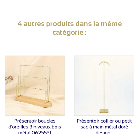
4 autres produits dans la même
catégorie :
VOIR LE PRIX
VOIR LE PRIX
Présentoir boucles
Présentoir collier ou petit
d’oreilles 3 niveaux bois
sac à main métal doré
métal 0625531
design...