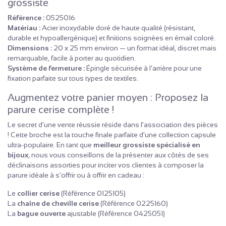
grossiste
Référence :
0525016
Matériau :
Acier inoxydable doré de haute qualité (résistant,
durable et hypoallergénique) et finitions soignées en émail coloré.
Dimensions :
20 x 25 mm environ — un format idéal, discret mais
remarquable, facile à porter au quotidien.
Système de fermeture :
Épingle sécurisée à l'arrière pour une
fixation parfaite sur tous types de textiles.
Augmentez votre panier moyen : Proposez la
parure cerise complète !
Le secret d'une vente réussie réside dans l'association des pièces
! Cette broche est la touche finale parfaite d'une collection capsule
ultra-populaire. En tant que
meilleur grossiste spécialisé en
bijoux
, nous vous conseillons de la présenter aux côtés de ses
déclinaisons assorties pour inciter vos clientes à composer la
parure idéale à s'offrir ou à offrir en cadeau :
Le
collier cerise
(Référence 0125105)
La
chaîne de cheville cerise
(Référence 0225160)
La
bague ouverte
ajustable (Référence 0425051)