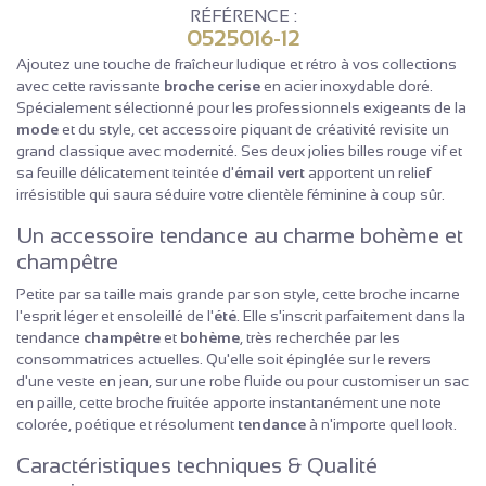
RÉFÉRENCE :
0525016-12
Ajoutez une touche de fraîcheur ludique et rétro à vos collections
avec cette ravissante
broche cerise
en acier inoxydable doré.
Spécialement sélectionné pour les professionnels exigeants de la
mode
et du style, cet accessoire piquant de créativité revisite un
grand classique avec modernité. Ses deux jolies billes rouge vif et
sa feuille délicatement teintée d'
émail vert
apportent un relief
irrésistible qui saura séduire votre clientèle féminine à coup sûr.
Un accessoire tendance au charme bohème et
champêtre
Petite par sa taille mais grande par son style, cette broche incarne
l'esprit léger et ensoleillé de l'
été
. Elle s'inscrit parfaitement dans la
tendance
champêtre
et
bohème
, très recherchée par les
consommatrices actuelles. Qu'elle soit épinglée sur le revers
d'une veste en jean, sur une robe fluide ou pour customiser un sac
en paille, cette broche fruitée apporte instantanément une note
colorée, poétique et résolument
tendance
à n'importe quel look.
Caractéristiques techniques & Qualité