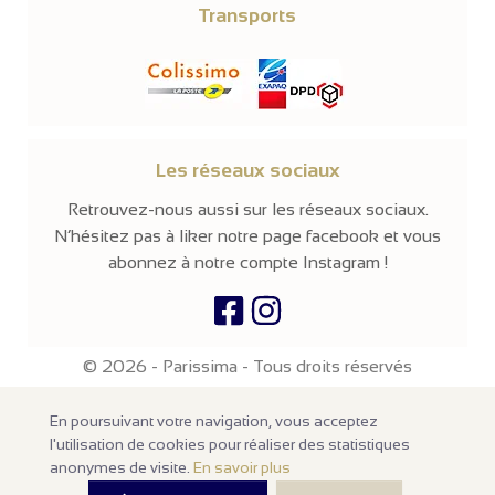
Transports
Les réseaux sociaux
Retrouvez-nous aussi sur les réseaux sociaux.
N’hésitez pas à liker notre page facebook et vous
abonnez à notre compte Instagram !
© 2026 -
Parissima
-
Tous droits réservés
Notre site en ligne est
réservé aux professionnels
de la mode et de
En poursuivant votre navigation, vous acceptez
la beauté. Les prix sont affichés hors taxes. Nos produits sont
vendus à l'unité avec un minimum d'achats de
100€ HT
.
l'utilisation de cookies pour réaliser des statistiques
anonymes de visite.
En savoir plus