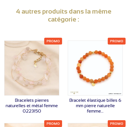
4 autres produits dans la même
catégorie :
PROMO
PROMO
VOIR LE PRIX
VOIR LE PRIX
Bracelets pierres
Bracelet élastique billes 6
naturelles et métal femme
mm pierre naturelle
0223150
femme...
PROMO
PROMO