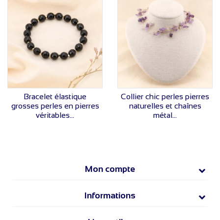
VOIR LE PRIX
VOIR LE PRIX
Bracelet élastique
Collier chic perles pierres
grosses perles en pierres
naturelles et chaînes
véritables...
métal...
Mon compte
Informations